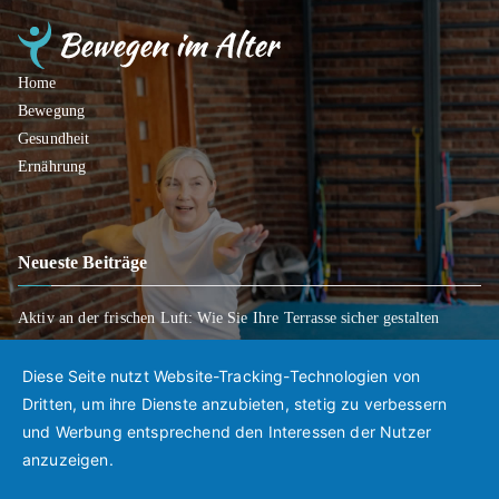
Home
Bewegung
Gesundheit
Ernährung
Neueste Beiträge
Aktiv an der frischen Luft: Wie Sie Ihre Terrasse sicher gestalten
Wenn Entscheidungen schwerfallen: Wie Sie Ihre Wünsche für später
klar regeln
Diese Seite nutzt Website-Tracking-Technologien von
Mobil bleiben trotz Rückschlägen: So gelingt der Weg zurück in den
Dritten, um ihre Dienste anzubieten, stetig zu verbessern
Alltag
und Werbung entsprechend den Interessen der Nutzer
anzuzeigen.