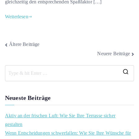
gleichzeitig den entsprechenden Spaßfaktor […]
Weiterlesen
Beitragsnavigation
Ältere Beiträge
Neuere Beiträge
S
e
a
Neueste Beiträge
r
c
Aktiv an der frischen Luft: Wie Sie Ihre Terrasse sicher
h
gestalten
f
Wenn Entscheidungen schwerfallen: Wie Sie Ihre Wünsche für
o