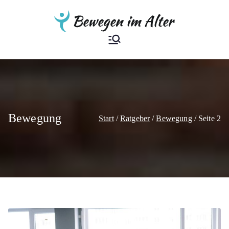
Zum
Inhalt
springen
Bewegen im
Der Ratgeber
Alter
Bewegung
Start
Ratgeber
Bewegung
Seite 2