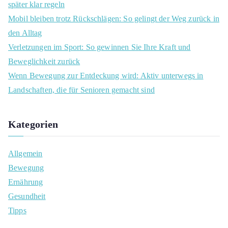
später klar regeln
r
Mobil bleiben trotz Rückschlägen: So gelingt der Weg zurück in
:
den Alltag
Verletzungen im Sport: So gewinnen Sie Ihre Kraft und
Beweglichkeit zurück
Wenn Bewegung zur Entdeckung wird: Aktiv unterwegs in
Landschaften, die für Senioren gemacht sind
Kategorien
Allgemein
Bewegung
Ernährung
Gesundheit
Tipps