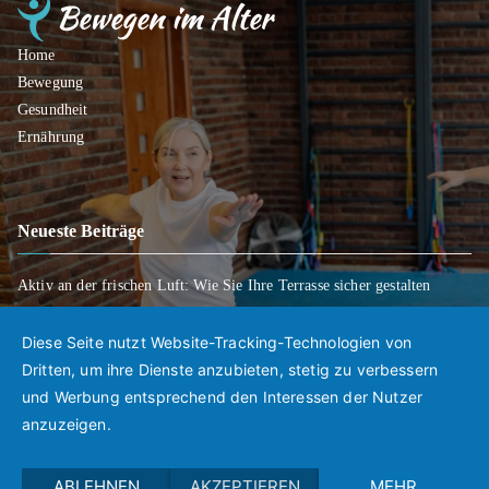
Home
Bewegung
Gesundheit
Ernährung
Neueste Beiträge
Aktiv an der frischen Luft: Wie Sie Ihre Terrasse sicher gestalten
Wenn Entscheidungen schwerfallen: Wie Sie Ihre Wünsche für später
klar regeln
Diese Seite nutzt Website-Tracking-Technologien von
Mobil bleiben trotz Rückschlägen: So gelingt der Weg zurück in den
Dritten, um ihre Dienste anzubieten, stetig zu verbessern
Alltag
und Werbung entsprechend den Interessen der Nutzer
anzuzeigen.
ABLEHNEN
AKZEPTIEREN
MEHR