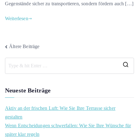
Gegenstände sicher zu transportieren, sondern fördern auch […]
Weiterlesen
Beitragsnavigation
Ältere Beiträge
S
e
a
Neueste Beiträge
r
c
Aktiv an der frischen Luft: Wie Sie Ihre Terrasse sicher
h
gestalten
f
Wenn Entscheidungen schwerfallen: Wie Sie Ihre Wünsche für
o
später klar regeln