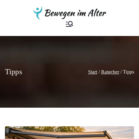
Zum
Inhalt
springen
Bewegen im
Der Ratgeber
Alter
Tipps
Start
Ratgeber
Tipps