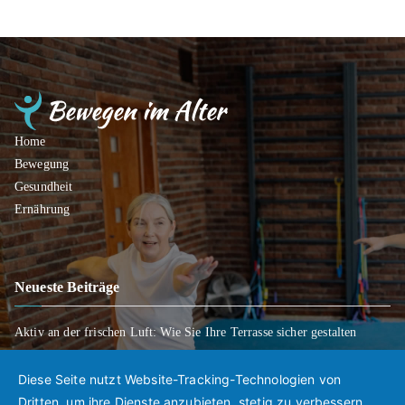
Home
Bewegung
Gesundheit
Ernährung
Neueste Beiträge
Aktiv an der frischen Luft: Wie Sie Ihre Terrasse sicher gestalten
Wenn Entscheidungen schwerfallen: Wie Sie Ihre Wünsche für später
klar regeln
Diese Seite nutzt Website-Tracking-Technologien von
Mobil bleiben trotz Rückschlägen: So gelingt der Weg zurück in den
Dritten, um ihre Dienste anzubieten, stetig zu verbessern