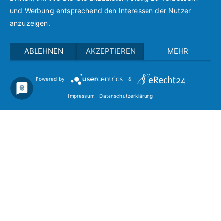
Alltag
und Werbung entsprechend den Interessen der Nutzer
anzuzeigen.
ABLEHNEN
AKZEPTIEREN
MEHR
Powered by
&
Copyright © 2021 Bewegen im Alter.
Impressum
|
Datenschutz
Impressum
|
Datenschutzerklärung