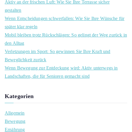
Aktiv an der frischen Luft: Wie Sie Ihre Terrasse sicher
h
gestalten
f
Wenn Entscheidungen schwerfallen: Wie Sie Ihre Wünsche für
o
später klar regeln
r
Mobil bleiben trotz Rückschlägen: So gelingt der Weg zurück in
:
den Alltag
Verletzungen im Sport: So gewinnen Sie Ihre Kraft und
Beweglichkeit zurück
Wenn Bewegung zur Entdeckung wird: Aktiv unterwegs in
Landschaften, die für Senioren gemacht sind
Kategorien
Allgemein
Bewegung
Ernährung