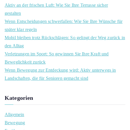
c
Aktiv an der frischen Luft: Wie Sie Ihre Terrasse sicher
h
gestalten
f
Wenn Entscheidungen schwerfallen: Wie Sie Ihre Wünsche für
o
später klar regeln
r
Mobil bleiben trotz Rückschlägen: So gelingt der Weg zurück in
:
den Alltag
Verletzungen im Sport: So gewinnen Sie Ihre Kraft und
Beweglichkeit zurück
Wenn Bewegung zur Entdeckung wird: Aktiv unterwegs in
Landschaften, die für Senioren gemacht sind
Kategorien
Allgemein
Bewegung