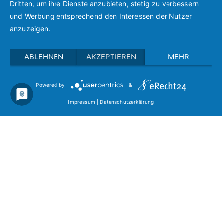
Mobil bleiben trotz Rückschlägen: So gelingt der Weg zurück in den
Dritten, um ihre Dienste anzubieten, stetig zu verbessern
Alltag
und Werbung entsprechend den Interessen der Nutzer
anzuzeigen.
ABLEHNEN
AKZEPTIEREN
MEHR
Powered by
&
Copyright © 2021 Bewegen im Alter.
Impressum
|
Datenschutz
Impressum
|
Datenschutzerklärung