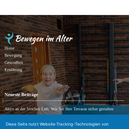
Home
Bewegung
Gesundheit
Ernährung
Neueste Beiträge
Aktiv an der frischen Luft: Wie Sie Ihre Terrasse sicher gestalten
Wenn Entscheidungen schwerfallen: Wie Sie Ihre Wünsche für später
klar regeln
Diese Seite nutzt Website-Tracking-Technologien von