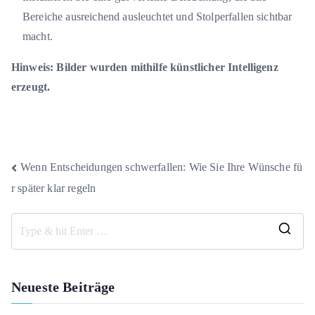
Bereiche ausreichend ausleuchtet und Stolperfallen sichtbar
macht.
Hinweis: Bilder wurden mithilfe künstlicher Intelligenz
erzeugt.
Beitragsnavigation
Wenn Entscheidungen schwerfallen: Wie Sie Ihre Wünsche fü
r später klar regeln
S
e
a
Neueste Beiträge
r