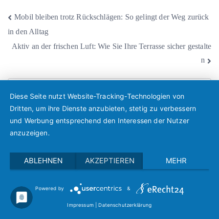
Beitragsnavigation
Mobil bleiben trotz Rückschlägen: So gelingt der Weg zurück
in den Alltag
Aktiv an der frischen Luft: Wie Sie Ihre Terrasse sicher gestalte
n
Diese Seite nutzt Website-Tracking-Technologien von
S
Dritten, um ihre Dienste anzubieten, stetig zu verbessern
e
und Werbung entsprechend den Interessen der Nutzer
a
Neueste Beiträge
anzuzeigen.
r
c
Aktiv an der frischen Luft: Wie Sie Ihre Terrasse sicher
ABLEHNEN
AKZEPTIEREN
MEHR
h
gestalten
f
Wenn Entscheidungen schwerfallen: Wie Sie Ihre Wünsche für
Powered by
&
o
später klar regeln
Impressum
|
Datenschutzerklärung
r
Mobil bleiben trotz Rückschlägen: So gelingt der Weg zurück in