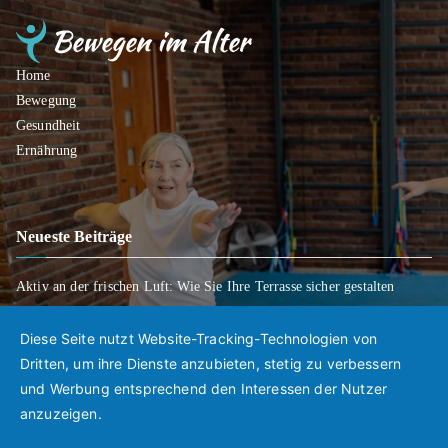
Home
Bewegung
Gesundheit
Ernährung
Neueste Beiträge
Aktiv an der frischen Luft: Wie Sie Ihre Terrasse sicher gestalten
Wenn Entscheidungen schwerfallen: Wie Sie Ihre Wünsche für später
klar regeln
Diese Seite nutzt Website-Tracking-Technologien von
Mobil bleiben trotz Rückschlägen: So gelingt der Weg zurück in den
Dritten, um ihre Dienste anzubieten, stetig zu verbessern
Alltag
und Werbung entsprechend den Interessen der Nutzer
anzuzeigen.