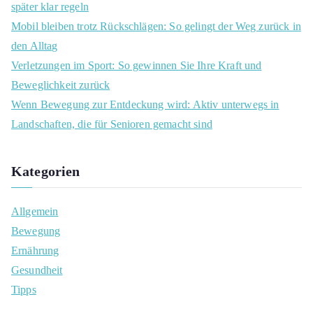
später klar regeln
r
Mobil bleiben trotz Rückschlägen: So gelingt der Weg zurück in
:
den Alltag
Verletzungen im Sport: So gewinnen Sie Ihre Kraft und
Beweglichkeit zurück
Wenn Bewegung zur Entdeckung wird: Aktiv unterwegs in
Landschaften, die für Senioren gemacht sind
Kategorien
Allgemein
Bewegung
Ernährung
Gesundheit
Tipps