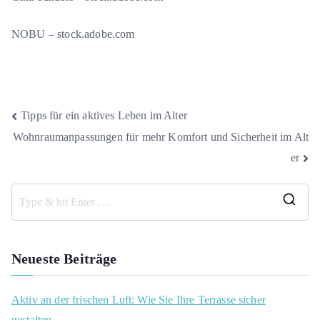
NOBU
– stock.adobe.com
Beitragsnavigation
Tipps für ein aktives Leben im Alter
Wohnraumanpassungen für mehr Komfort und Sicherheit im Alt
er
S
e
a
Neueste Beiträge
r
c
Aktiv an der frischen Luft: Wie Sie Ihre Terrasse sicher
h
gestalten