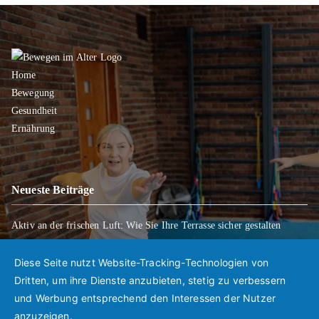
Home
Bewegung
Gesundheit
Ernährung
Neueste Beiträge
Aktiv an der frischen Luft: Wie Sie Ihre Terrasse sicher gestalten
Wenn Entscheidungen schwerfallen: Wie Sie Ihre Wünsche für später
klar regeln
Diese Seite nutzt Website-Tracking-Technologien von
Mobil bleiben trotz Rückschlägen: So gelingt der Weg zurück in den
Dritten, um ihre Dienste anzubieten, stetig zu verbessern
Alltag
und Werbung entsprechend den Interessen der Nutzer
anzuzeigen.