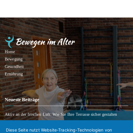
Home
Bewegung
Gesundheit
Ernährung
Neueste Beiträge
Aktiv an der frischen Luft: Wie Sie Ihre Terrasse sicher gestalten
Wenn Entscheidungen schwerfallen: Wie Sie Ihre Wünsche für später
klar regeln
Diese Seite nutzt Website-Tracking-Technologien von