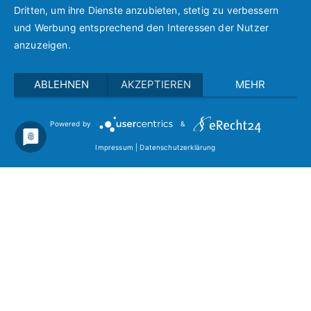
Mobil bleiben trotz Rückschlägen: So gelingt der Weg zurück in den
Dritten, um ihre Dienste anzubieten, stetig zu verbessern
Alltag
und Werbung entsprechend den Interessen der Nutzer
anzuzeigen.
ABLEHNEN
AKZEPTIEREN
MEHR
Powered by
&
Copyright © 2021 Bewegen im Alter.
Impressum
|
Datenschutz
Impressum
|
Datenschutzerklärung