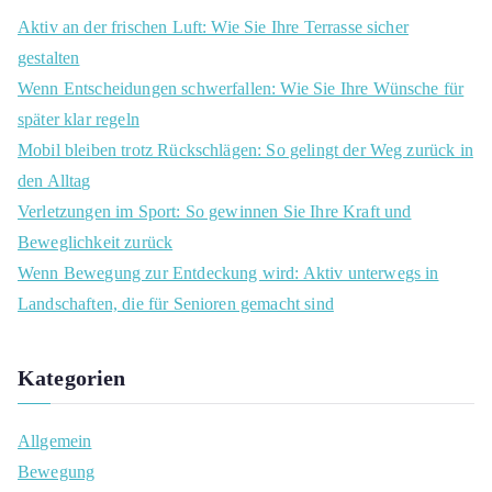
c
Aktiv an der frischen Luft: Wie Sie Ihre Terrasse sicher
h
gestalten
f
Wenn Entscheidungen schwerfallen: Wie Sie Ihre Wünsche für
o
später klar regeln
r
Mobil bleiben trotz Rückschlägen: So gelingt der Weg zurück in
:
den Alltag
Verletzungen im Sport: So gewinnen Sie Ihre Kraft und
Beweglichkeit zurück
Wenn Bewegung zur Entdeckung wird: Aktiv unterwegs in
Landschaften, die für Senioren gemacht sind
Kategorien
Allgemein
Bewegung