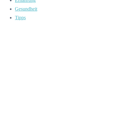
Ernährung
Gesundheit
Tipps
Home
Bewegung
Gesundheit
Ernährung
Neueste Beiträge
Aktiv an der frischen Luft: Wie Sie Ihre Terrasse sicher
gestalten