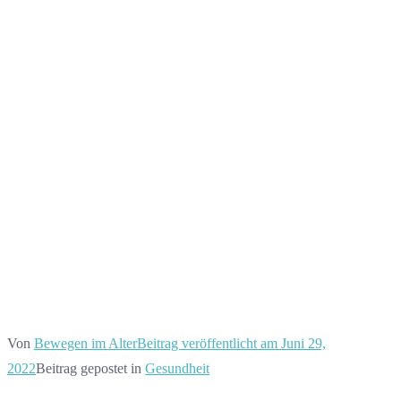
helfen Ihnen
Start
Gesundheit
Gesund und fit im Alter: Diese Tipps helfen Ihnen
Von
Bewegen im Alter
Beitrag veröffentlicht am
Juni 29,
2022
Beitrag gepostet in
Gesundheit