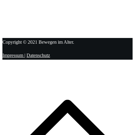
Wenn Entscheidungen schwerfallen: Wie Sie Ihre Wünsche
für später klar regeln
Mobil bleiben trotz Rückschlägen: So gelingt der Weg zurück
in den Alltag
Copyright © 2021 Bewegen im Alter.
Impressum
|
Datenschutz